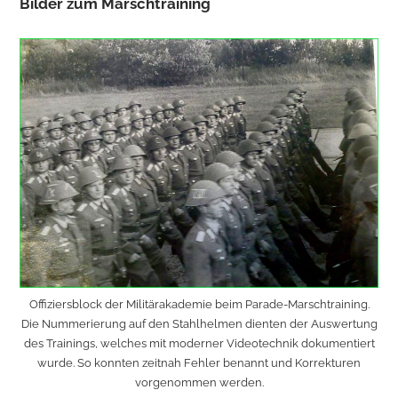
Bilder zum Marschtraining
Offiziersblock der Militärakademie beim Parade-Marschtraining.
Die Nummerierung auf den Stahlhelmen dienten der Auswertung
des Trainings, welches mit moderner Videotechnik dokumentiert
wurde. So konnten zeitnah Fehler benannt und Korrekturen
vorgenommen werden.