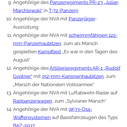
Angehörige des
Panzerregiments PR-23 „Julian
Marchlewski“
in
T-72-Panzern
Angehörige der NVA mit
Panzerjäger
-
Ausrüstung
Angehörige der NVA mit
schwimmfähigen 122-
mm-Panzerhaubitzen
, zum als Marsch
gespielten
Kampflied
„Es war in den Tagen des
August“
Angehörige des
Artillerieregiments AR-1 „Rudolf
Gyptner“
mit
152-mm-Kanonenhaubitzen
, zum
„Marsch der Nationalen Volksarmee“
Angehörige der NVA mit Luftabwehr-Radar auf
Radpanzerwagen
, zum „Sylvianer Marsch“
Angehörige der NVA mit
9K33-Osa-
Waffensystemen
auf Basisfahrzeugen des Typs
BAZ-5937