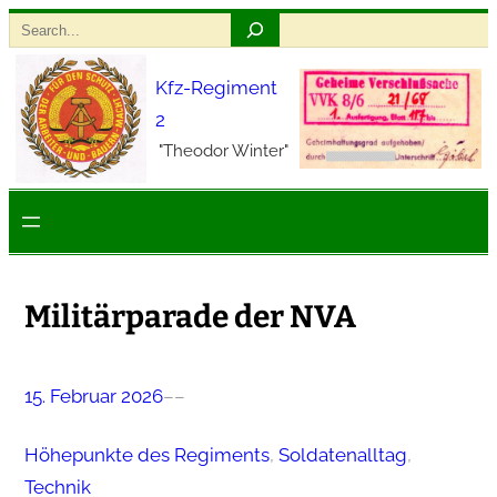
Zum
Search
Inhalt
Kfz-Regiment
springen
2
"Theodor Winter"
Militärparade der NVA
15. Februar 2026
–
–
Höhepunkte des Regiments
, 
Soldatenalltag
, 
Technik