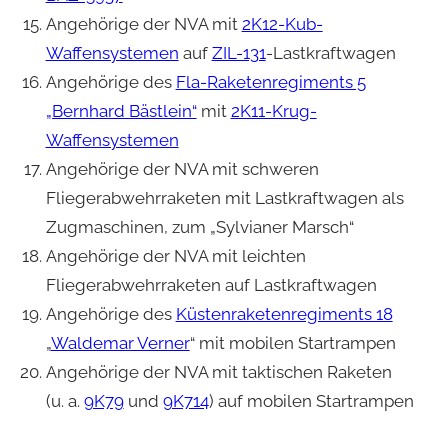
Angehörige der NVA mit
2K12-Kub-
Waffensystemen
auf
ZIL-131
-Lastkraftwagen
Angehörige des
Fla-Raketenregiments 5
„Bernhard Bästlein“
mit
2K11-Krug-
Waffensystemen
Angehörige der NVA mit schweren
Fliegerabwehrraketen mit Lastkraftwagen als
Zugmaschinen, zum „Sylvianer Marsch“
Angehörige der NVA mit leichten
Fliegerabwehrraketen auf Lastkraftwagen
Angehörige des
Küstenraketenregiments 18
„
Waldemar Verner
“ mit mobilen Startrampen
Angehörige der NVA mit taktischen Raketen
(u. a.
9K79
und
9K714
) auf mobilen Startrampen