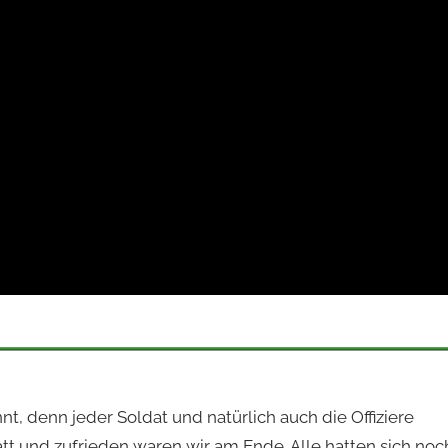
, denn jeder Soldat und natürlich auch die Offiziere
att und zufrieden waren wir am Ende. Alle hatten sich noc