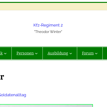
Kfz-Regiment 2
"Theodor Winter"
ik
Personen
Ausbildung
Forum
er
Soldatenalltag