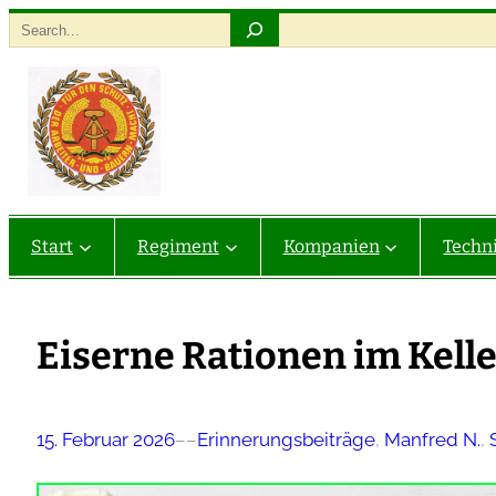
Zum
Search
Inhalt
springen
Start
Regiment
Kompanien
Techn
Eiserne Rationen im Kell
15. Februar 2026
–
–
Erinnerungsbeiträge
, 
Manfred N.
, 