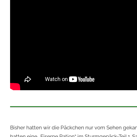
Bisher hatten wir die Päckchen nur vom Sehen gekannt
hatten eine „Eiserne Ration“ im Sturmgepäck-Teil 1. S