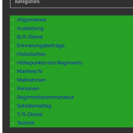
Kategorien
Allgemeines
Ausbildung
B/A-Dienst
Erinnerungsbeiträge
Historisches
Höhepunkte des Regiments
Manfred N.
Maßnahmen
Personen
Regimentskommandeur
Soldatenalltag
T/S-Dienst
Technik