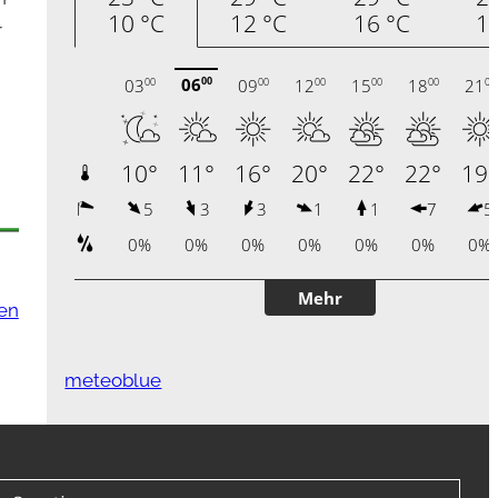
r
en
meteoblue