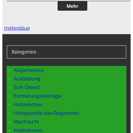
meteoblue
Kategorien
Allgemeines
Ausbildung
B/A-Dienst
Erinnerungsbeiträge
Historisches
Höhepunkte des Regiments
Manfred N.
Maßnahmen